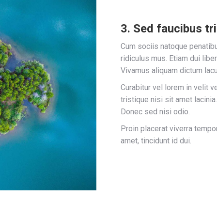
3. Sed faucibus tri
Cum sociis natoque penatibu
ridiculus mus. Etiam dui libe
Vivamus aliquam dictum lacus
Curabitur vel lorem in velit 
tristique nisi sit amet lacin
Donec sed nisi odio.
Proin placerat viverra tempo
amet, tincidunt id dui.