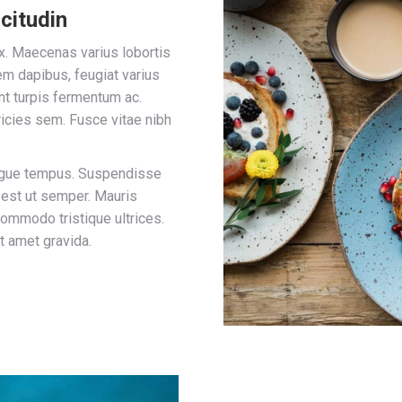
icitudin
x. Maecenas varius lobortis
em dapibus, feugiat varius
nt turpis fermentum ac.
ricies sem. Fusce vitae nibh
augue tempus. Suspendisse
 est ut semper. Mauris
commodo tristique ultrices.
t amet gravida.