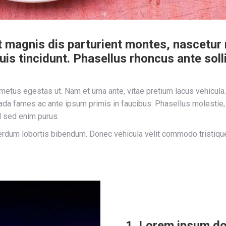
magnis dis parturient montes, nascetur ri
s tincidunt. Phasellus rhoncus ante solli
tus egestas ut. Nam et urna ante, vitae pretium lacus vehicula. 
uada fames ac ante ipsum primis in faucibus. Phasellus molestie
ed sed enim purus.
erdum lobortis bibendum. Donec vehicula velit commodo tristique 
1. Lorem ipsum do