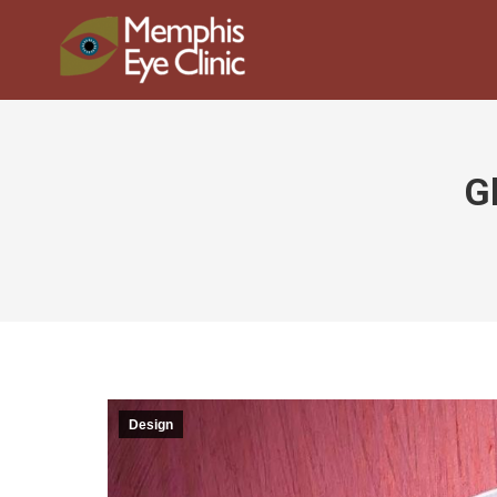
G
Design