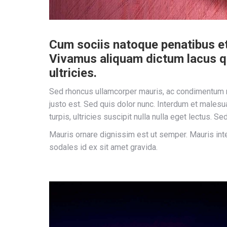
Cum sociis natoque penatibus et 
Vivamus aliquam dictum lacus qui
ultricies.
Sed rhoncus ullamcorper mauris, ac condimentum me
justo est. Sed quis dolor nunc. Interdum et males
turpis, ultricies suscipit nulla nulla eget lectus. S
Mauris ornare dignissim est ut semper. Mauris int
sodales id ex sit amet gravida.