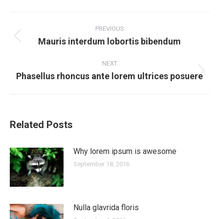
Post
PREVIOUS
navigation
Mauris interdum lobortis bibendum
Previous
post:
NEXT
Phasellus rhoncus ante lorem ultrices posuere
Next
post:
Related Posts
Why lorem ipsum is awesome
September 18, 2016
Nulla glavrida floris